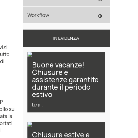
Workflow
IN EVIDENZA
vizi
tutto
di
Buone vacanze!
Chiusure e
assistenze garantite
durante il periodo
estivo
RP
Leggi
ollo su
ata la
ortati
i
Chiusure estive e