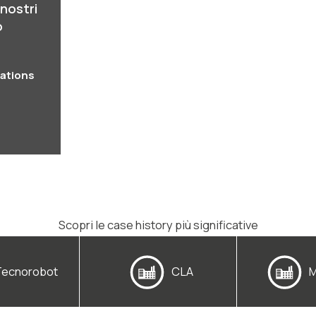
 nostri
o
rations
Scopri le case history più significative
Tecnorobot
CLA
M