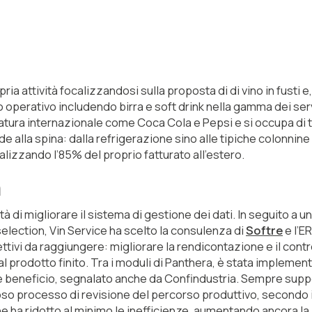
ria attività focalizzandosi sulla proposta di di vino in fusti e,
operativo includendo birra e soft drink nella gamma dei ser
caratura internazionale come Coca Cola e Pepsi e si occupa di 
 alla spina: dalla refrigerazione sino alle tipiche colonnine 
alizzando l’85% del proprio fatturato all’estero.
a
à di migliorare il sistema di gestione dei dati. In seguito a un
election, Vin Service ha scelto la consulenza di
Softre
e l’E
ttivi da raggiungere: migliorare la rendicontazione e il contr
 al prodotto finito. Tra i moduli di Panthera, è stata implement
e beneficio, segnalato anche da Confindustria. Sempre supp
oso processo di revisione del percorso produttivo, secondo 
he ha ridotto al minimo le inefficienze, aumentando ancora la