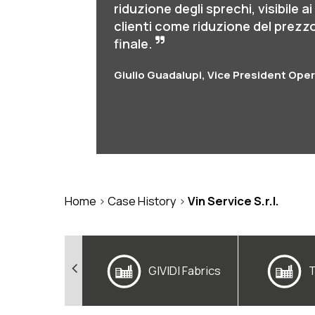
riduzione degli sprechi, visibile ai
clienti come riduzione del prezz
finale.
Giulio Guadalupi, Vice President Ope
Home
>
Case History
>
Vin Service S.r.l.
ferenze
GIVIDI Fabrics
ternazionali