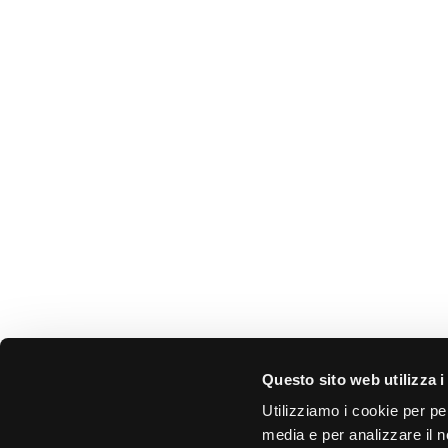
Questo sito web utilizza i
Utilizziamo i cookie per pe
https://youtu.be/fdbHiv2ISWo
media e per analizzare il no