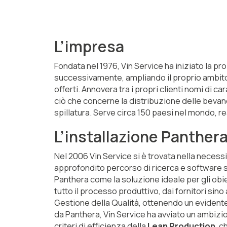
L’impresa
Fondata nel 1976, Vin Service ha iniziato la prop
successivamente, ampliando il proprio ambito 
offerti. Annovera tra i propri clienti nomi di 
ciò che concerne la distribuzione delle bevande
spillatura. Serve circa 150 paesi nel mondo, re
L’installazione Panther
Nel 2006 Vin Service si è trovata nella necessit
approfondito percorso di ricerca e software s
Panthera come la soluzione ideale per gli obie
tutto il processo produttivo, dai fornitori sino
Gestione della Qualità, ottenendo un evident
da Panthera, Vin Service ha avviato un ambizi
criteri di efficienza della
Lean Production
, c