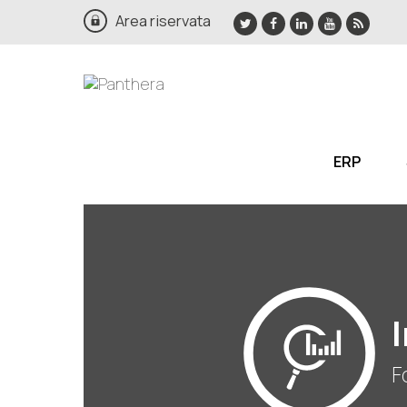
Area riservata
ERP
F