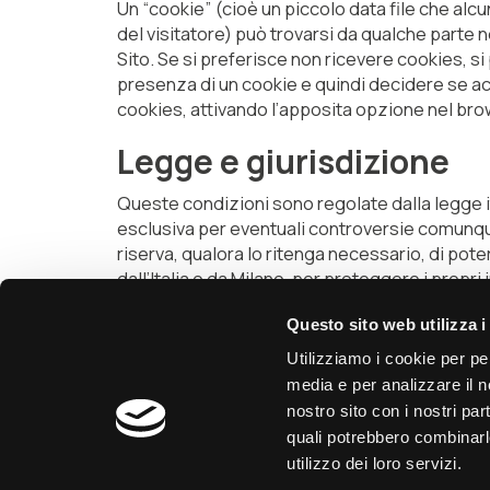
Un “cookie” (cioè un piccolo data file che alcu
del visitatore) può trovarsi da qualche parte n
Sito. Se si preferisce non ricevere cookies, si
presenza di un cookie e quindi decidere se ac
cookies, attivando l’apposita opzione nel bro
Legge e giurisdizione
Queste condizioni sono regolate dalla legge ita
esclusiva per eventuali controversie comunq
riserva, qualora lo ritenga necessario, di poter 
dall’Italia o da Milano, per proteggere i propri i
Questo sito web utilizza i
Utilizziamo i cookie per pe
media e per analizzare il no
Chiedi
nostro sito con i nostri par
una consulenza
quali potrebbero combinarl
utilizzo dei loro servizi.