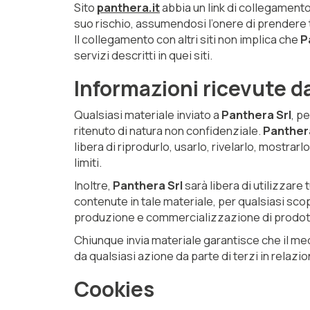
Sito
panthera.it
abbia un link di collegamento.
suo rischio, assumendosi l’onere di prendere tu
Il collegamento con altri siti non implica che
P
servizi descritti in quei siti.
Informazioni ricevute d
Qualsiasi materiale inviato a
Panthera Srl
, p
ritenuto di natura non confidenziale.
Panthera
libera di riprodurlo, usarlo, rivelarlo, mostrar
limiti.
Inoltre,
Panthera Srl
sarà libera di utilizzar
contenute in tale materiale, per qualsiasi scop
produzione e commercializzazione di prodotti 
Chiunque invia materiale garantisce che il m
da qualsiasi azione da parte di terzi in relazio
Cookies