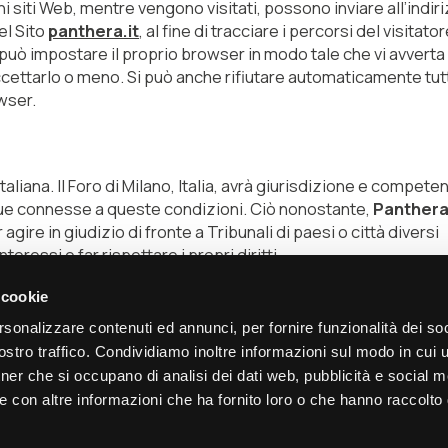
ni siti Web, mentre vengono visitati, possono inviare all’indir
el Sito
panthera.it
, al fine di tracciare i percorsi del visitato
 può impostare il proprio browser in modo tale che vi avverta
cettarlo o meno. Si può anche rifiutare automaticamente tutt
wser.
liana. Il Foro di Milano, Italia, avrà giurisdizione e compete
ue connesse a queste condizioni. Ciò nonostante,
Panthera
agire in giudizio di fronte a Tribunali di paesi o città diversi
nteressi e far rispettare i propri diritti.
 cookie
rsonalizzare contenuti ed annunci, per fornire funzionalità dei soc
stro traffico. Condividiamo inoltre informazioni sul modo in cui ut
Parla
Trova
tner che si occupano di analisi dei dati web, pubblicità e social m
con noi
partner
e con altre informazioni che ha fornito loro o che hanno raccolto