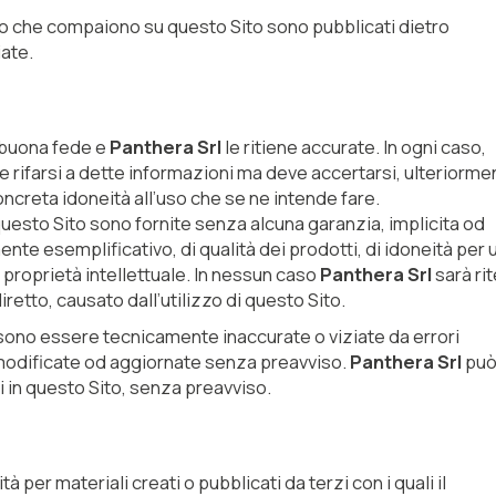
go che compaiono su questo Sito sono pubblicati dietro
iate.
n buona fede e
Panthera Srl
le ritiene accurate. In ogni caso,
 rifarsi a dette informazioni ma deve accertarsi, ulteriorme
concreta idoneità all’uso che se ne intende fare.
esto Sito sono fornite senza alcuna garanzia, implicita od
amente esemplificativo, di qualità dei prodotti, di idoneità per
i proprietà intellettuale. In nessun caso
Panthera Srl
sarà ri
retto, causato dall’utilizzo di questo Sito.
sono essere tecnicamente inaccurate o viziate da errori
modificate od aggiornate senza preavviso.
Panthera Srl
pu
i in questo Sito, senza preavviso.
per materiali creati o pubblicati da terzi con i quali il