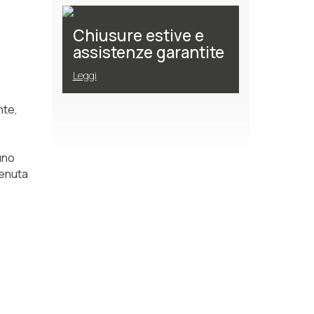
Chiusure estive e
assistenze garantite
Leggi
nte,
 uno
tenuta
ò