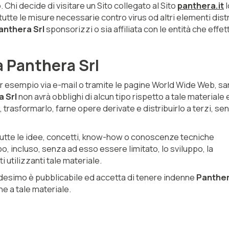
 Chi decide di visitare un Sito collegato al Sito
panthera.it
l
tte le misure necessarie contro virus od altri elementi distru
anthera Srl
sponsorizzi o sia affiliata con le entità che effet
a Panthera Srl
er esempio via e-mail o tramite le pagine World Wide Web, sa
 Srl
non avrà obblighi di alcun tipo rispetto a tale materiale 
lo, trasformarlo, farne opere derivate e distribuirlo a terzi, se
e tutte le idee, concetti, know-how o conoscenze tecniche
o, incluso, senza ad esso essere limitato, lo sviluppo, la
utilizzanti tale materiale.
edesimo è pubblicabile ed accetta di tenere indenne
Panther
ne a tale materiale.