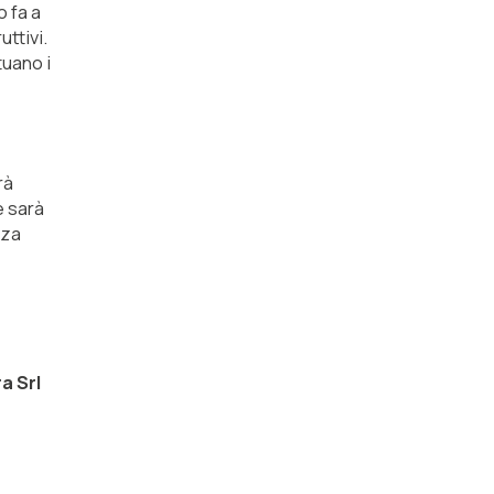
o fa a
ttivi.
tuano i
rà
e sarà
nza
a Srl