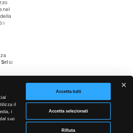
izzo
re nel
 della
i i
nza
 Srl
si
Accetta tutti
ial
ilizza il
Area
Accetta selezionati
edia, i
riservata
 dal suo
Rifiuta