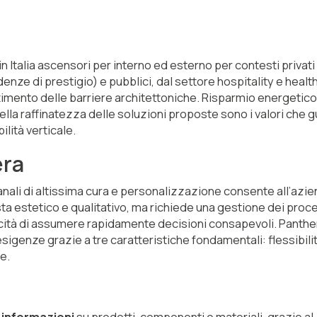
 Italia ascensori per interno ed esterno per contesti privati
idenze di prestigio) e pubblici, dal settore hospitality e healt
attimento delle barriere architettoniche. Risparmio energetico
ella raffinatezza delle soluzioni proposte sono i valori che 
ilità verticale.
era
gianali di altissima cura e personalizzazione consente all’azie
ista estetico e qualitativo, ma richiede una gestione dei proc
cità di assumere rapidamente decisioni consapevoli. Panthe
igenze grazie a tre caratteristiche fondamentali: flessibilit
e.
e informazioni
su prodotti, componenti e materiali, grazie al