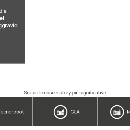
i e
el
ggravio
Scopri le case history più significative
Tecnorobot
CLA
M