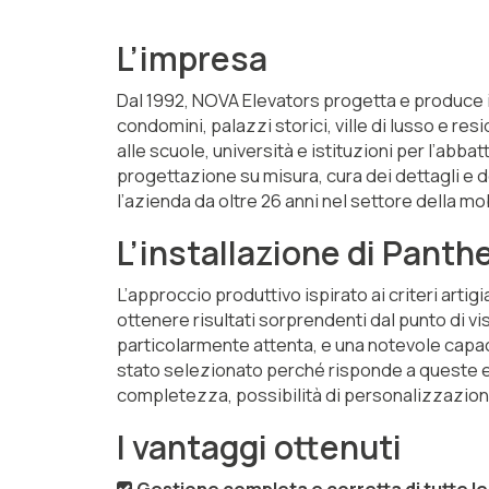
L’impresa
Dal 1992, NOVA Elevators progetta e produce in
condomini, palazzi storici, ville di lusso e res
alle scuole, università e istituzioni per l’abb
progettazione su misura, cura dei dettagli e d
l’azienda da oltre 26 anni nel settore della mob
L’installazione di Panth
L’approccio produttivo ispirato ai criteri arti
ottenere risultati sorprendenti dal punto di v
particolarmente attenta, e una notevole capa
stato selezionato perché risponde a queste es
completezza, possibilità di personalizzazion
I vantaggi ottenuti
Gestione completa e corretta di tutte l