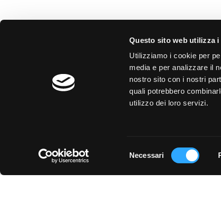
Questo sito web utilizza i
Utilizziamo i cookie per pe
media e per analizzare il no
nostro sito con i nostri par
quali potrebbero combinarl
utilizzo dei loro servizi.
Chiedi
una consulenza
Selezione
Necessari
del
consenso
Chi siamo
Copyright © 2021 Sisthema S.
Capitale Sociale € Sociale 1.046.860,00