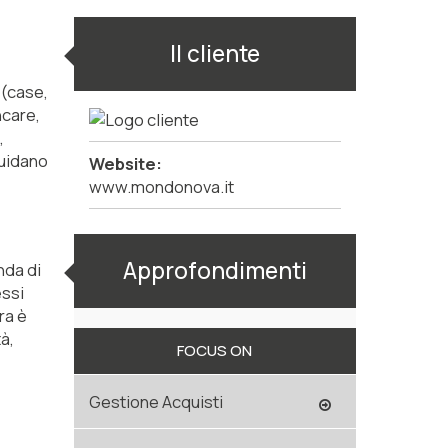
Il cliente
 (case,
hcare,
,
guidano
Website:
www.mondonova.it
Approfondimenti
nda di
essi
ra è
à,
FOCUS ON
Gestione Acquisti