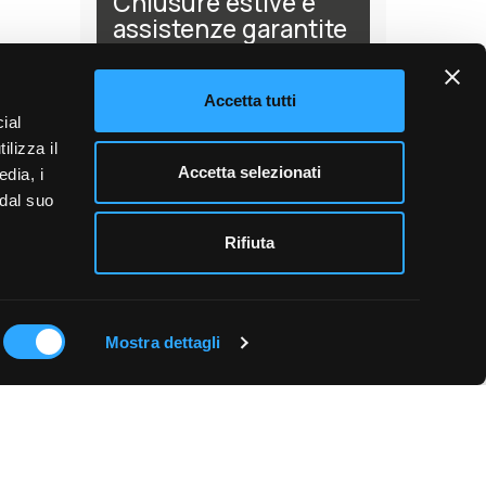
Chiusure estive e
assistenze garantite
Leggi
Accetta tutti
ial
ilizza il
Accetta selezionati
edia, i
 dal suo
Rifiuta
Area
riservata
Mostra dettagli
Credits
sisthemaspa@pec.leonet.it
10963 / Codice Destinatario SDI: DVSRBT1