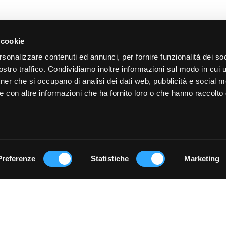
 cookie
rsonalizzare contenuti ed annunci, per fornire funzionalità dei soc
stro traffico. Condividiamo inoltre informazioni sul modo in cui ut
tner che si occupano di analisi dei dati web, pubblicità e social m
e con altre informazioni che ha fornito loro o che hanno raccolto
Parla
Trova
con noi
partner
Preferenze
Statistiche
Marketing
Privacy Policy
Informazioni legali
Cookies & Privacy
p.A.. Tutti i diritti riservati. Via Gaetano Sbodio, 2 – 20134 Milano -
 euro interamente versato / Codice Fiscale e Partita IVA n. 048792