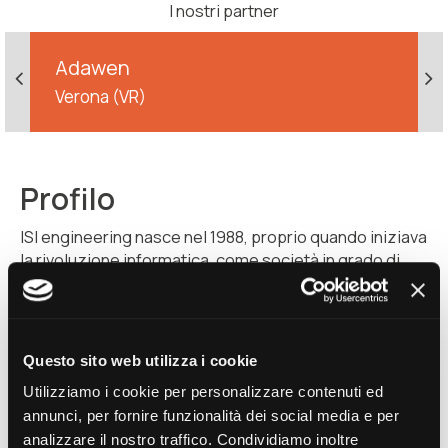
I nostri partner
Adawen
Verona (VR)
Profilo
ISI engineering nasce nel 1988, proprio quando iniziava
la rivoluzione informatica, come società in grado di
sviluppare
Idee e Soluzioni per l’Industria
, acronimo
del nome ISI.
Suo fondatore un ingegnere dalle idee chiare: dare
alle aziende la possibilità di utilizzare le nuove
Questo sito web utilizza i cookie
tecnologie informatiche.
Utilizziamo i cookie per personalizzare contenuti ed
L’esperienza maturata in questi vent’anni ci ha portato
annunci, per fornire funzionalità dei social media e per
all’evoluzione e all’affinamento della competenza nel
analizzare il nostro traffico. Condividiamo inoltre
settore informatico, sia nel campo dell’hardware che