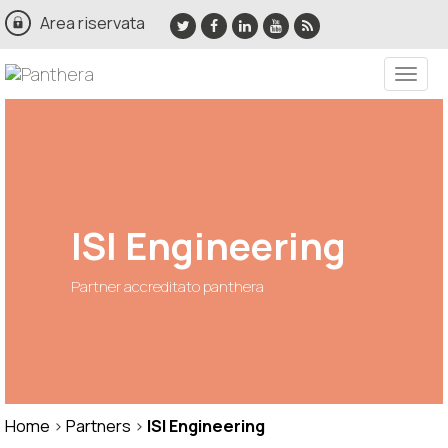
Area riservata
Toggle
naviga
ISI Engineering
Partner accreditato panthera
Home
>
Partners
>
ISI Engineering