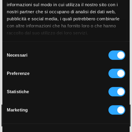
in quello del software.
informazioni sul modo in cui utilizza il nostro sito con i
nostri partner che si occupano di analisi dei dati web,
Competenze
pubblicità e social media, i quali potrebbero combinarle
con altre informazioni che ha fornito loro o che hanno
In questi vent’anni abbiamo sempre operato con le
raccolto dal suo utilizzo dei loro servizi.
piccole e medie aziende fornendo loro sia l’hardare
necessario sia le applicazioni gestionali. Le nostre
Selezione
competenze spaziano dalla gestione degli ordini,
Necessari
del
delle commesse per spingersi in profondità nella
consenso
produzione e nell’analisi dei costi.
Preferenze
Esperienze
APD Technology
Statistiche
Marketing
Contatti