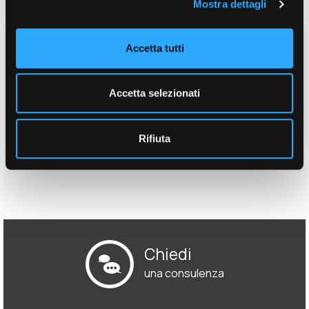
Mostra dettagli
Sede:
Accetta tutti
Via Sordello, 25
31046 - Oderzo (TV)
Accetta selezionati
Contatti:
Web:
www.isieng.com
Email:
info@isieng.com
Rifiuta
Telefono:
0422718065
Chiedi
una consulenza