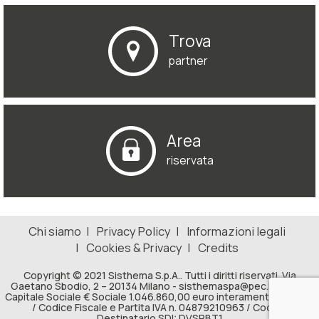
Trova
partner
Area
riservata
Chi siamo
Privacy Policy
Informazioni legali
Cookies & Privacy
Credits
Copyright © 2021 Sisthema S.p.A.. Tutti i diritti riservati. Via
Gaetano Sbodio, 2 – 20134 Milano -
sisthemaspa@pec.leonet.it
Capitale Sociale € Sociale 1.046.860,00 euro interamente versato
/ Codice Fiscale e Partita IVA n. 04879210963 / Codice
Destinatario SDI: DVSRBT1