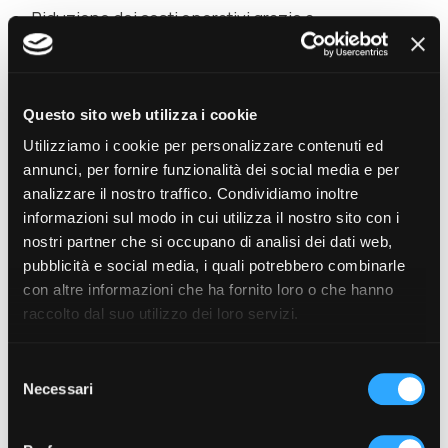
Riduzione dei costi operativi grazie a
una gestione efficiente e snella delle
risorse
Questo sito web utilizza i cookie
Utilizziamo i cookie per personalizzare contenuti ed
Il futuro è nell’Intelligent
annunci, per fornire funzionalità dei social media e per
Manufacturing ERP
analizzare il nostro traffico. Condividiamo inoltre
informazioni sul modo in cui utilizza il nostro sito con i
L’ERP Panthera nella sua evoluzione Intelligent
nostri partner che si occupano di analisi dei dati web,
Manufacturing ERP rappresenta una soluzione
pubblicità e social media, i quali potrebbero combinarle
progettata per
supportare le aziende
con altre informazioni che ha fornito loro o che hanno
manifatturiere
che vogliono digitalizzare la
raccolto dal suo utilizzo dei loro servizi.
fabbrica, integrare IT e OT, automatizzare le
Selezione
attività quotidiane e ottenere un vantaggio
Necessari
del
competitivo concreto grazie all’intelligenza dei
consenso
dati e alla flessibilità operativa.